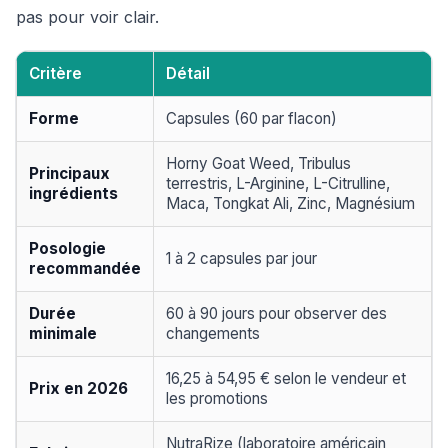
pas pour voir clair.
Critère
Détail
Forme
Capsules (60 par flacon)
Horny Goat Weed, Tribulus
Principaux
terrestris, L-Arginine, L-Citrulline,
ingrédients
Maca, Tongkat Ali, Zinc, Magnésium
Posologie
1 à 2 capsules par jour
recommandée
Durée
60 à 90 jours pour observer des
minimale
changements
16,25 à 54,95 € selon le vendeur et
Prix en 2026
les promotions
NutraRize (laboratoire américain