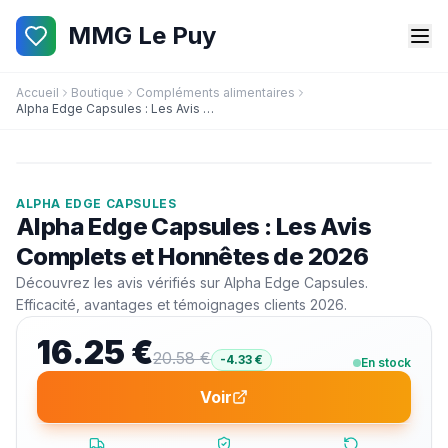
MMG Le Puy
Accueil
Boutique
Compléments alimentaires
Alpha Edge Capsules : Les Avis Complets et Honnêtes de 2026
Promo !
-
21
%
ALPHA EDGE CAPSULES
Alpha Edge Capsules : Les Avis
Complets et Honnêtes de 2026
Découvrez les avis vérifiés sur Alpha Edge Capsules.
Efficacité, avantages et témoignages clients 2026.
16.25
€
20.58
€
-
4.33
€
En stock
Voir